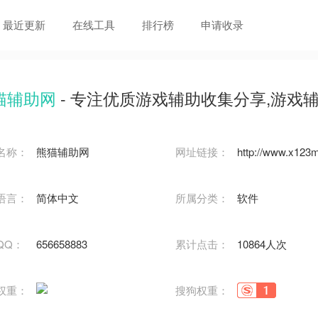
最近更新
在线工具
排行榜
申请收录
猫辅助网
- 专注优质游戏辅助收集分享,游戏辅助资
名称：
熊猫辅助网
网址链接：
http://www.x123
语言：
简体中文
所属分类：
软件
QQ：
656658883
累计点击：
10864人次
权重：
搜狗权重：