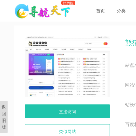
首页
分类
熊
站点
网站
站长
返
直接访问
回
旧
百度
版
类似网站