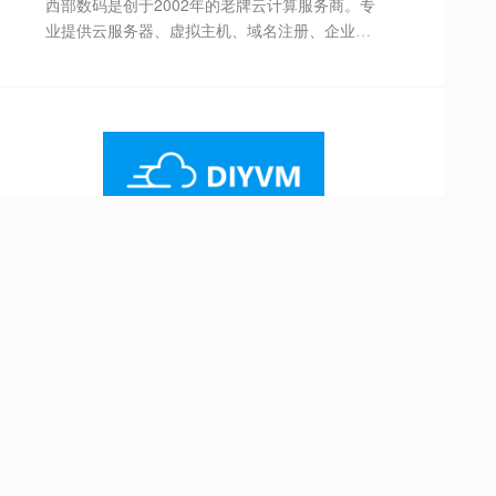
西部数码是创于2002年的老牌云计算服务商。专
业提供云服务器、虚拟主机、域名注册、企业邮
箱等,50余万个虚拟主机网站及1000余万个域名
用户的共同选择！免费备案，7x24小时售后支
持，助企业无忧上云。
最专业的香港vps,vps服务器,香港云服务器,云服
务器,美国vps,美国云服务器,日本VPS,日本云服务
器提供商,采用硬件虚拟化技术,为您的VPS云服务
器提供强劲的动力.