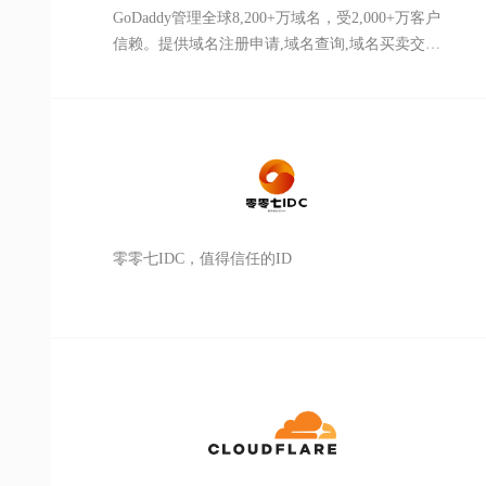
GoDaddy管理全球8,200+万域名，受2,000+万客户
信赖。提供域名注册申请,域名查询,域名买卖交
易,域名转移,虚拟主机,VPS服务器,SSL证书,网站
安全防护,企业邮箱,网站建设等一站式服务。购买
域名,海外主机,外贸建站请访问GoDaddy官网。
零零七IDC，值得信任的ID