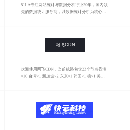
51LA专注网站统计与数据分析行业20年，国内领
先的数据统计服务商，以数据统计分析为核心，
驱动产品设计与运营策略，深入挖掘用户和产品
需求，赋能商业决策。旗下拥有51.LA 网站统计
等多个数据分析平台，目前累计超过千万应用提
供流量统计服务，致力于为开发者及中小企业提
供专业的数据服务工具和解决方案。
欢迎使用网飞CDN，当前线路包含23个节点
香港
×16 台湾×1 新加坡×2 东京×1 韩国×1 德×1 美
×2（包含香港Cera / CN2 GIA、微软云、亚马逊
云、谷歌云、美国CUVIP