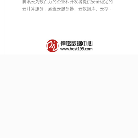
腾讯云为数百万的企业和开发者提供安全稳定的
云计算服务，涵盖云服务器、云数据库、云存
储、视频与CDN、域名注册等全方位云服务和各
行业解决方案。
悍铭数据中心—专业提供香港vps、美国VPS、弹
性云服务器、香港空间、美国空间、免备案空
间、虚拟主机、域名注册、香港云主机、服务器
租用托管等，是您的放心之选!
脚本之家是国内专业的网站建设资源、脚本编程