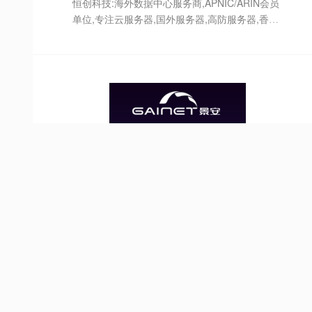
恒创科技:海外数据中心服务商,APNIC/ARIN会员
单位,专注云服务器,国外服务器,高防服务器,香港
服务器,美国服务器等海外免备案服务器租用托管
服务,双向CN2 GIA+BGP高速网络服务！
景安网络（股票代码 832757）是专业的数据中
心服务商，主营互联网数据中心、云计算、
CDN、互联网安全等业务。目前运营2万余台服
务器，服务网站数量达30万个。景安网络为企业
和开发者提供安全、稳定的服务器托管、云服务
器、VPS、CDN、域名注册、云存储、云数据
库、SSL证书等服务。
美国VPS超低特价仅178元/年！20G高防，1G带