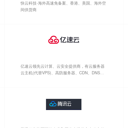
快云科技-海外高速免备案、香港、美国、海外空
间供货商
亿速云领先云计算、云安全提供商，有云服务器
云主机(代替VPS)、高防服务器、CDN、DNS等
产品，已在国内、香港、韩国、美国、日本、新
加坡、欧洲等进行全球布点。