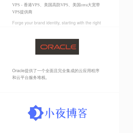
VPS - 香港VPS、美国高防VPS、美国cera大宽带
VPS提供商
Forge your brand identity, starting with the right
domain name! GNAME provides a
comprehensive suite of domain services,
including registration, search, buying and
selling, transfers, virtual hosting, VPS servers,
SSL certificates, website security protection,
and enterprise email. For domain registration
and overseas hosting, visit the GNAME website.
Oracle提供了一个全面且完全集成的云应用程序
和云平台服务堆栈。