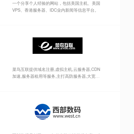
一个分享个人经验的网站，包括美国主机、美国
VPS、香港服务器、IDC业内新闻等信息平台。
菜鸟互联提供域名注册,虚拟主机,云服务器,CDN
加速,服务器租用等服务,主打高防服务器,大宽带
服务器,无视cc,黑洞秒解等高效率服务,是最早提
供海外服务器主机业务的优秀服务商，拥有强大
的服务器硬件资源及先进的机房管理系统，高效
为客户制定更加人性化的行业解决方案，我们不
断追求IDC行业的自动化、规范化,为广大客户提
供更好的贴心服务.