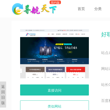
首页
分类
好
站点
网站
站长
返
直接访问
回
旧
百度
版
类似网站