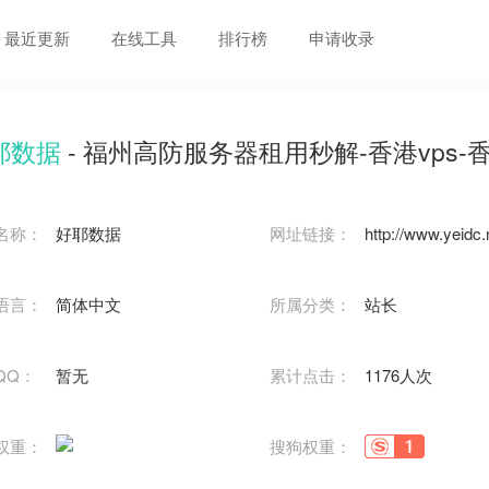
最近更新
在线工具
排行榜
申请收录
耶数据
- 福州高防服务器租用秒解-香港vps-香港云
名称：
好耶数据
网址链接：
http://www.yeidc.
语言：
简体中文
所属分类：
站长
QQ：
暂无
累计点击：
1176人次
权重：
搜狗权重：