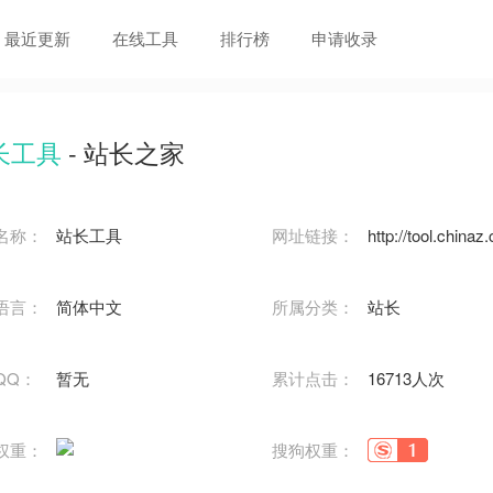
最近更新
在线工具
排行榜
申请收录
长工具
- 站长之家
名称：
站长工具
网址链接：
http://tool.china
语言：
简体中文
所属分类：
站长
QQ：
暂无
累计点击：
16713人次
权重：
搜狗权重：