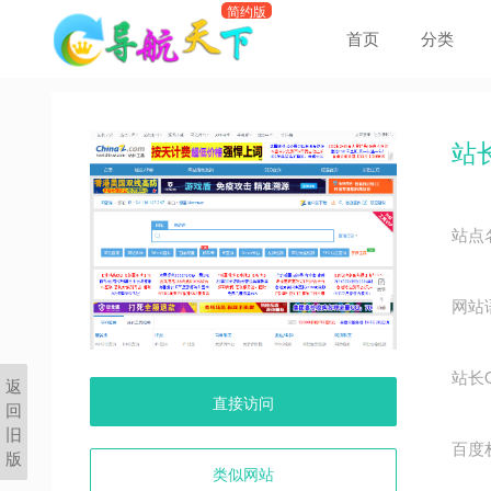
首页
分类
站
站点
网站
站长
返
直接访问
回
旧
百度
版
类似网站